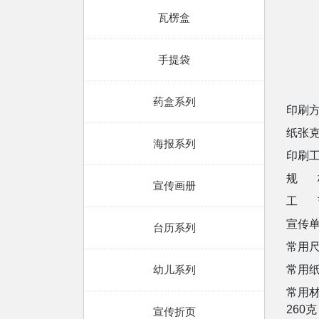
瓦楞盒
手提袋
药盒系列
印刷
纸张克
海报系列
印刷
规 格
宣传画册
工 
宣传单
台历系列
常用尺
幼儿系列
常用
常用材
260
宣传折页